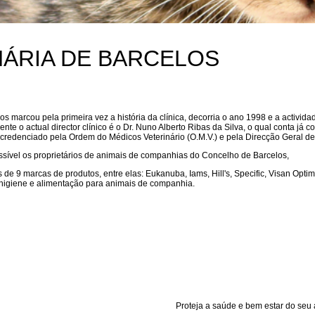
NÁRIA DE BARCELOS
s marcou pela primeira vez a história da clínica, decorria o ano 1998 e a activid
 o actual director clínico é o Dr. Nuno Alberto Ribas da Silva, o qual conta já 
 credenciado pela Ordem do Médicos Veterinário (O.M.V.) e pela Direcção Geral de 
sível os proprietários de animais de companhias do Concelho de Barcelos,
 de 9 marcas de produtos, entre elas: Eukanuba, Iams, Hill's, Specific, Visan Opti
e higiene e alimentação para animais de companhia.
Proteja a saúde e bem estar do seu anim